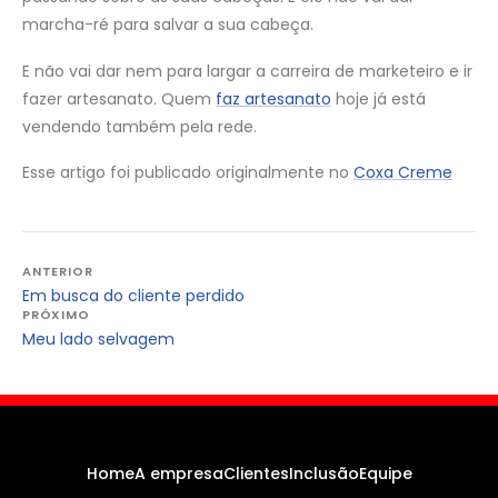
marcha-ré para salvar a sua cabeça.
E não vai dar nem para largar a carreira de marketeiro e ir
fazer artesanato. Quem
faz artesanato
hoje já está
vendendo também pela rede.
Esse artigo foi publicado originalmente no
Coxa Creme
Navegação
ANTERIOR
Em busca do cliente perdido
de
PRÓXIMO
Post
Meu lado selvagem
Home
A empresa
Clientes
Inclusão
Equipe