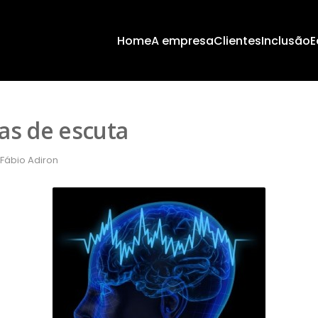
Home
A empresa
Clientes
Inclusão
E
as de escuta
 Fábio Adiron