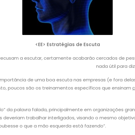
<EE> Estratégias de Escuta
e recusam a escutar, certamente acabarão cercados de pe
nada útil para di
portância de uma boa escuta nas empresas (e fora delas).
nto, poucos são os treinamentos específicos que ensinam
o” da palavra falada, principalmente em organizações gra
deveriam trabalhar interligados, visando o mesmo objetivo
soubesse o que a mão esquerda está fazendo”.