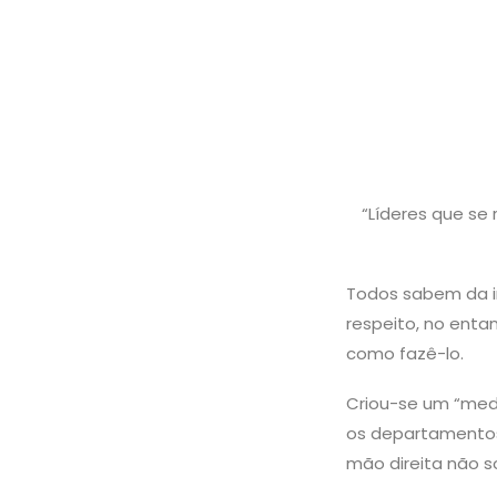
“Líderes que s
Todos sabem da im
respeito, no enta
como fazê-lo.
Criou-se um “med
os departamentos 
mão direita não 