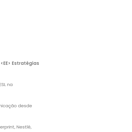
 <EE> Estratégias
ESL na
unicação desde
rprint, Nestlé,