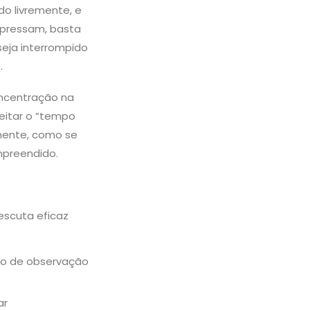
o livremente, e
xpressam, basta
eja interrompido
.
oncentração na
itar o “tempo
lmente, como se
mpreendido.
 escuta eficaz
io de observação
ar