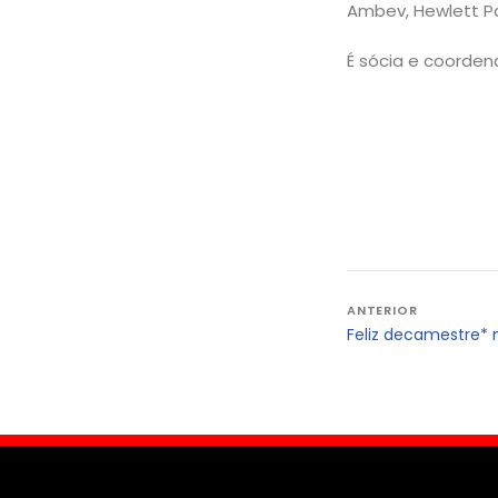
Ambev, Hewlett Pa
É sócia e coorden
Navegação
ANTERIOR
Feliz decamestre* 
de
Post