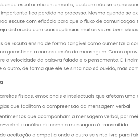
abendo escutar eficientemente, acabam não se expressand
 importante fica perdida no processo. Mesmo quando se e
ão escute com eficácia para que o fluxo de comunicação s
ja distorcida com consequências muitas vezes bem sérias
ias de Escuta ensina de forma tangível como aumentar a c
rma garantindo a compreensão da mensagem. Como aprove
tre a velocidade da palavra falada e o pensamento. E, fina
e o outro, de forma que ele se sinta não só ouvido, mas co
 a
 barreiras físicas, emocionais e intelectuais que afetam uma
tégias que facilitam a compreensão da mensagem verbal
s sentimentos que acompanham a mensagem verbal, por me
o-verbal e análise de como a mensagem é transmitida
 de aceitação e empatia onde o outro se sinta livre para fal