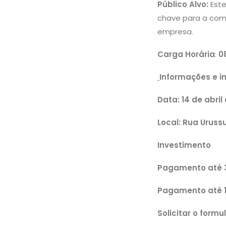
Público Alvo:
Est
chave para a com
empresa.
Carga Horária
:
0
Informações e i
Data: 14 de abri
Local: Rua Urussu
Investimento
Pagamento até 3
Pagamento até 1
Solicitar o form