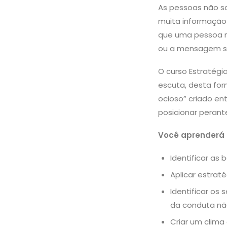
As pessoas não s
muita informação
que uma pessoa n
ou a mensagem se
O curso Estratég
escuta, desta fo
ocioso” criado en
posicionar perant
Você aprenderá
Identificar as
Aplicar estra
Identificar o
da conduta nã
Criar um clima