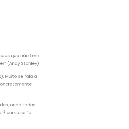
ssoas que não tem
zer” (Andy Stanley)
 Muito se fala a
concretamente
ndes, onde todos
. É como se “a