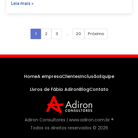
Leia mais »
Paginação
1
2
3
…
20
Próximo
de
posts
Home
A empresa
Clientes
Inclusão
Equipe
Livros de Fábio Adiron
Blog
Contato
Adiron Consultores | www.adiron.com.br ®
Todos os direitos reservados © 2026