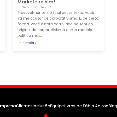
Marketeiro sim!
16 de outubro de 2014
Provavelmente, ao final desse texto, você
irá me acusar de corporativismo. E, de certa
forma, você estará certo. Não no sentido
original do corporativismo como modelo
político mas…
Leia mais »
empresa
Clientes
Inclusão
Equipe
Livros de Fábio Adiron
Blo