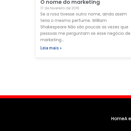
O nome do marketing
17 de fevereiro de 2016
Se a rosa tivesse outro nome, ainda assim
teria o mesmo perfume. William
Shakespeare Não são poucas as vezes que
pessoas me perguntam se esse negócio de
marketing…
Leia mais »
Home
A 