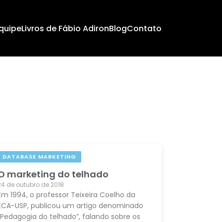
quipe
Livros de Fábio Adiron
Blog
Contato
DATABASE MARKETING
O marketing do telhado
24 de outubro de 2018
Em 1994, o professor Teixeira Coelho da
ECA-USP, publicou um artigo denominado
“Pedagogia do telhado”, falando sobre os