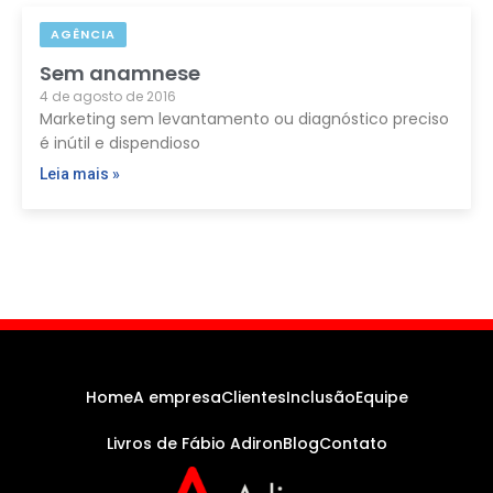
AGÊNCIA
Sem anamnese
4 de agosto de 2016
Marketing sem levantamento ou diagnóstico preciso
é inútil e dispendioso
Leia mais »
Home
A empresa
Clientes
Inclusão
Equipe
Livros de Fábio Adiron
Blog
Contato