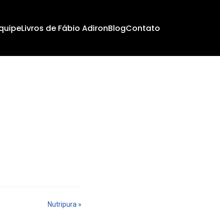
quipe
Livros de Fábio Adiron
Blog
Contato
Nutripura »