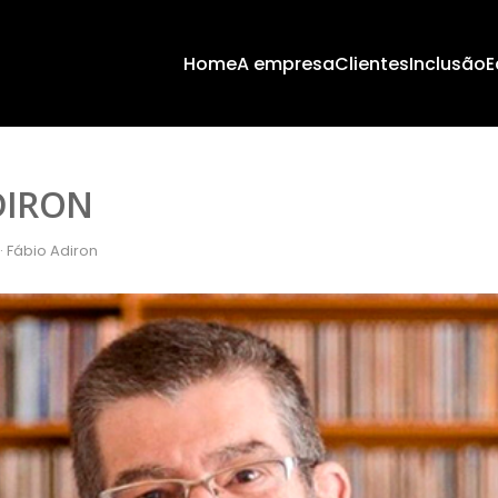
Home
A empresa
Clientes
Inclusão
E
DIRON
· Fábio Adiron