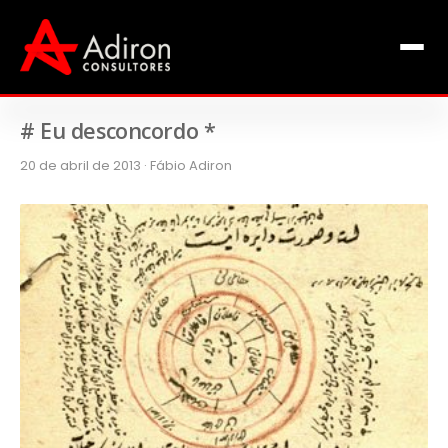
Clientes
Inclusão
Equipe
# Eu desconcordo *
20 de abril de 2013 · Fábio Adiron
Livros de Fábio Adiron
Blog
Contato