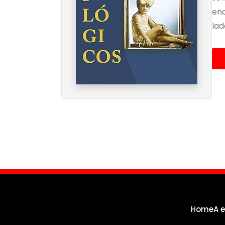
enc
lad
Home
A 