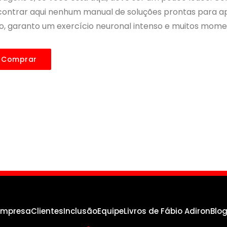
ontrar aqui nenhum manual de soluções prontas para apli
o, garanto um exercício neuronal intenso e muitos mome
Comprar
empresa
Clientes
Inclusão
Equipe
Livros de Fábio Adiron
Blo