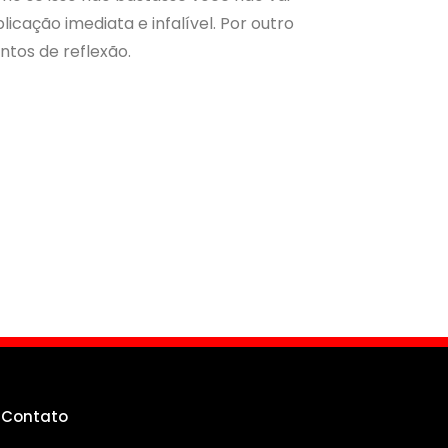
cação imediata e infalível. Por outro
ntos de reflexão.
g
Contato