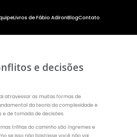
quipe
Livros de Fábio Adiron
Blog
Contato
onflitos e decisões
ai atravessar as muitas formas de
undamental da teoria da complexidade e
s e de tomada de decisões.
mas trilhas do caminho são íngremes e
omo se isso não bastasse você não vai