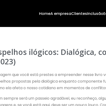
Home
A empresa
Clientes
Inclusão
E
spelhos ilógicos: Dialógica, c
2023)
iagem que você está prestes a empreender nesse livro v
elhos propostas pela dialógica enquanto componente f
o ela afeta o nosso cotidiano em momentos de conflito
 sempre será um passeio agradável, eu reconheço, algu
vagens e, se você está aqui, deve ser um pouco louco. C