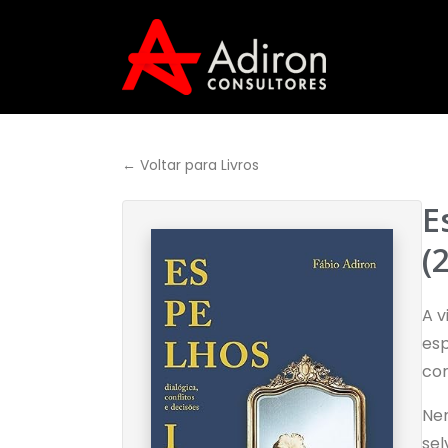
← Voltar para Livros
E
(
A v
esp
com
Nem
sel