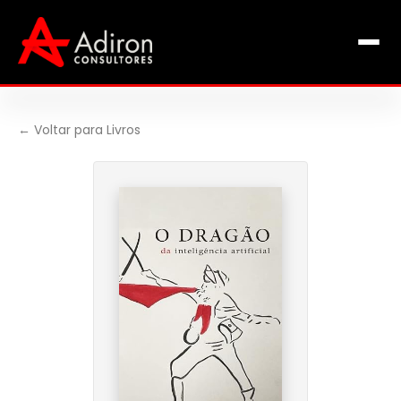
Clientes
Inclusão
Equipe
← Voltar para Livros
Livros de Fábio Adiron
Blog
Contato