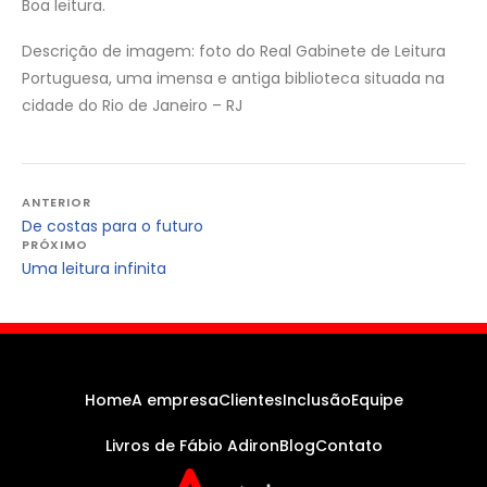
Boa leitura.
Descrição de imagem: foto do Real Gabinete de Leitura
Portuguesa, uma imensa e antiga biblioteca situada na
cidade do Rio de Janeiro – RJ
Navegação
ANTERIOR
De costas para o futuro
de
PRÓXIMO
Post
Uma leitura infinita
Home
A empresa
Clientes
Inclusão
Equipe
Livros de Fábio Adiron
Blog
Contato