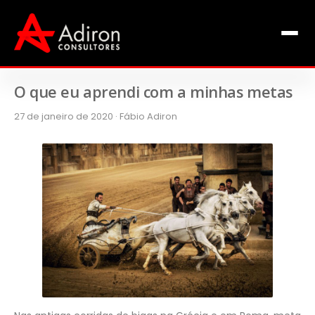
Clientes
Inclusão
Equipe
O que eu aprendi com a minhas metas
27 de janeiro de 2020 · Fábio Adiron
Livros de Fábio Adiron
Blog
Contato