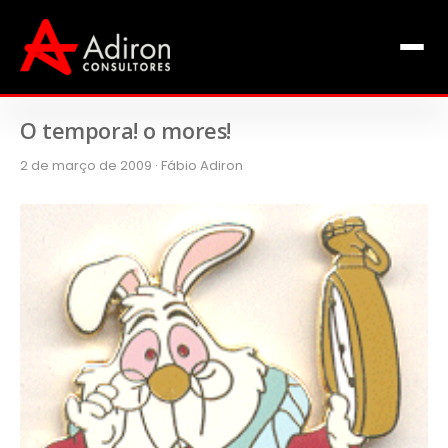
Clientes
Inclusão
Equipe
O tempora! o mores!
2 de março de 2009 · Fábio Adiron
Livros de Fábio Adiron
Blog
Contato