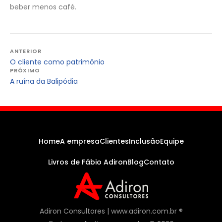
beber menos café.
Navegação
ANTERIOR
O cliente como patrimônio
de
PRÓXIMO
Post
A ruína da Balipódia
Home
A empresa
Clientes
Inclusão
Equipe
Livros de Fábio Adiron
Blog
Contato
Adiron Consultores | www.adiron.com.br ®