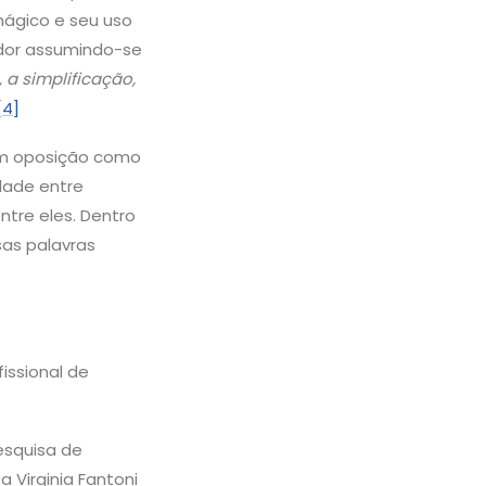
ágico e seu uso
vador assumindo-se
 a simplificação,
[4]
 em oposição como
dade entre
tre eles. Dentro
as palavras
issional de
esquisa de
 Virginia Fantoni