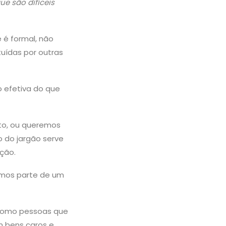
ue são difíceis
e é formal, não
uídas por outras
 efetiva do que
to, ou queremos
o do jargão serve
ação.
omos parte de um
 como pessoas que
m bens caros e