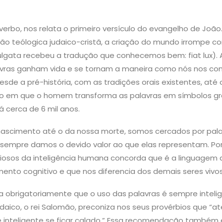
 verbo, nos relata o primeiro versículo do evangelho de João.
ão teólogica judaico-cristã, a criação do mundo irrompe c
vulgata recebeu a tradução que conhecemos bem: fiat lux). A
vras ganham vida e se tornam a maneira como nós nos c
sde a pré-história, com as tradições orais existentes, até o
o em que o homem transforma as palavras em símbolos grá
 cerca de 6 mil anos.
scimento até o da nossa morte, somos cercados por palavr
empre damos o devido valor ao que elas representam. Por 
diosos da inteligência humana concorda que é a linguagem
ento cognitivo e que nos diferencia dos demais seres vivos
ca obrigatoriamente que o uso das palavras é sempre inteli
udaico, o rei Salomão, preconiza nos seus provérbios que “a
e inteligente se ficar calado.” Essa recomendação também