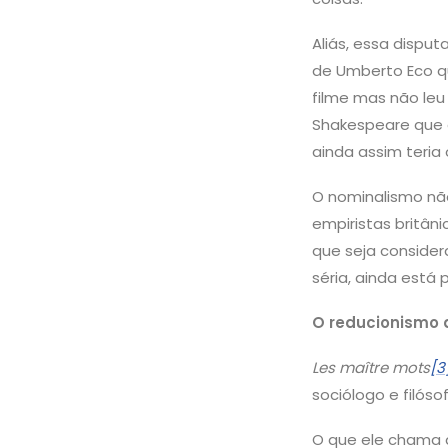
Aliás, essa disput
de Umberto Eco qu
filme mas não leu 
Shakespeare que d
ainda assim teri
O nominalismo não
empiristas britân
que seja conside
séria, ainda está
O reducionismo 
Les maître mots
[3
sociólogo e filós
O que ele chama d