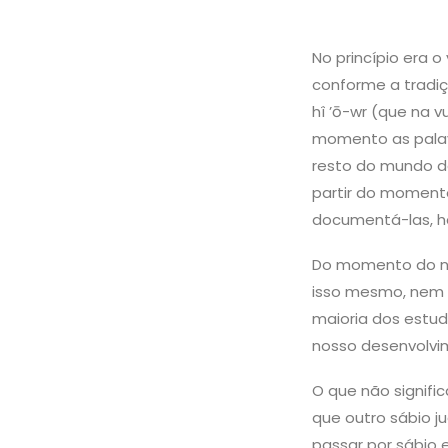
No princípio era o
conforme a tradiç
hî ’ō-wr (que na 
momento as pala
resto do mundo de
partir do moment
documentá-las, há
Do momento do na
isso mesmo, nem s
maioria dos estu
nosso desenvolvim
O que não signifi
que outro sábio j
passar por sábio 