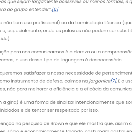
ivas que sejam largamente acessíveis ou menos formais, e q
ora do grupo entender”
.
[6]
ue não tem uso profissional) ou da terminologia técnica (qu
 e, especialmente, onde as palavras não podem ser substit
ido).
ação para nos comunicarmos é a clareza ou a compreensão
emos, o uso desse tipo de linguagem é desnecessário.
e queremos satisfazer a nossa necessidade de pertencimen
 como instrumento de defesa, caímos na
jargonice
[7]
.
E o us
es, não para melhorar a eficiência e a eficácia da comunic
a gíria) é uma forma de sinalizar intencionalmente que s
niciados e de tentar ser respeitado por isso.
enção na pesquisa de Brown é que ele mostra que, assim
ores, sócio e economicamente falando, costumam gastar e