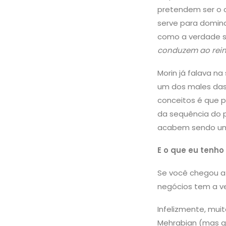
pretendem ser o 
serve para domina
como a verdade s
conduzem ao reino
Morin já falava n
um dos males das
conceitos é que p
da sequência do 
acabem sendo um
E o que eu tenho
Se você chegou at
negócios tem a v
Infelizmente, mui
Mehrabian (mas qu