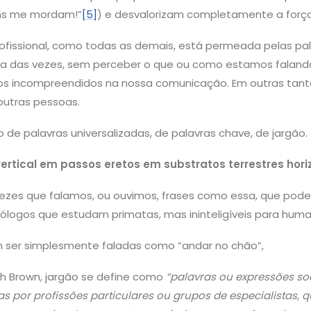
ns me mordam!”
[5]
) e desvalorizam completamente a força
fissional, como todas as demais, está permeada pelas pal
ia das vezes, sem perceber o que ou como estamos faland
os incompreendidos na nossa comunicação. Em outras tanta
utras pessoas.
 de palavras universalizadas, de palavras chave, de jargão.
ertical em passos eretos em substratos terrestres hori
ezes que falamos, ou ouvimos, frases como essa, que pod
iólogos que estudam primatas, mas ininteligíveis para hu
 ser simplesmente faladas como “andar no chão”,
h Brown, jargão se define como
“palavras ou expressões so
s por profissões particulares ou grupos de especialistas, 