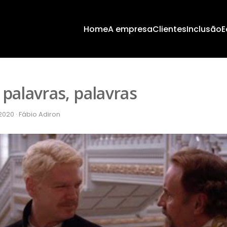
Home
A empresa
Clientes
Inclusão
E
 palavras, palavras
020 · Fábio Adiron