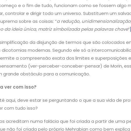
começo e o fim de tudo, funcionam como se fossem algo m
r, controlar e dirigir todo um universo. Substituem um sal
uprema sobre as coisas: “
a redução, unidimensionalização,
 da ideia única, matriz simbolizada pelas palavras chave
”
a simplificação da disjunção de termos que são colocados
 dicotomias modernas. Segundo ele só a intercomunicabili
ermite a compreensão exata dos limites e superposições en
pensamento (ver-perceber-conceber-pensar) de Morin, ess
 grande obstáculo para a comunicação.
 a ver com isso?
é aqui, deve estar se perguntando o que a sua vida de prof
er com tudo isso?
tos acreditam numa falácia que foi criada a partir de uma p
e não foi criada pelo próprio Mehrabian como bem explica a