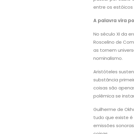
entre os estóicos
A palavra vira p
No século XI da e
Roscelino de Comp
as tornem univers
nominalismo.
Aristóteles susten
substância primeir
coisas são apena
polêmica se insta
Guilherme de Okha
tudo que existe é
emissões sonoras.
coisas.