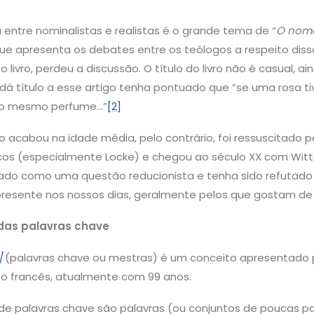
a entre nominalistas e realistas é o grande tema de “
O nome
e apresenta os debates entre os teólogos a respeito disso
o livro, perdeu a discussão. O título do livro não é casual,
á título a esse artigo tenha pontuado que “se uma rosa t
a o mesmo perfume…”
[2]
 acabou na idade média, pelo contrário, foi ressuscitado pe
icos (especialmente Locke) e chegou ao século XX com Witt
rado como uma questão reducionista e tenha sido refutado
 presente nos nossos dias, geralmente pelos que gostam de
das palavras chave
]
(palavras chave ou mestras) é um conceito apresentado p
ofo francês, atualmente com 99 anos.
e palavras chave são palavras (ou conjuntos de poucas pa