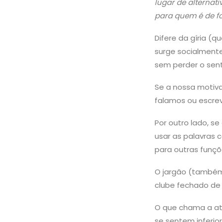
lugar de alternat
para quem é de f
Difere da gíria (q
surge socialmente
sem perder o sent
Se a nossa motiv
falamos ou escrev
Por outro lado, s
usar as palavras
para outras funçõ
O jargão (também 
clube fechado de i
O que chama a at
se sentem inferi