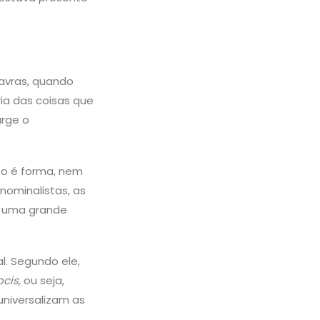
lavras, quando
ia das coisas que
urge o
sto é forma, nem
 nominalistas, as
í uma grande
. Segundo ele,
ocis,
ou seja,
universalizam as