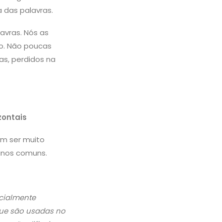
 das palavras.
avras. Nós as
o. Não poucas
s, perdidos na
zontais
em ser muito
manos comuns.
cialmente
que são usadas no