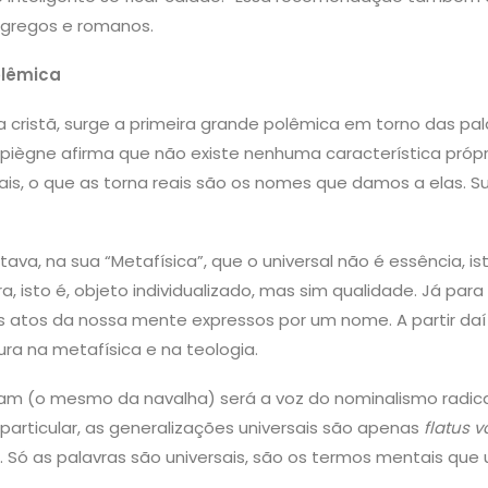
 gregos e romanos.
olêmica
ra cristã, surge a primeira grande polêmica em torno das pa
iègne afirma que não existe nenhuma característica própr
ais, o que as torna reais são os nomes que damos a elas. S
tava, na sua “Metafísica”, que o universal não é essência, i
a, isto é, objeto individualizado, mas sim qualidade. Já para
s atos da nossa mente expressos por um nome. A partir da
ura na metafísica e na teologia.
m (o mesmo da navalha) será a voz do nominalismo radical
 particular, as generalizações universais são apenas
flatus v
 Só as palavras são universais, são os termos mentais que 