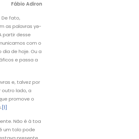
Fábio Adiron
 De fato,
om as palavras yə-
 partir desse
omunicamos com o
 dia de hoje. Ou a
ficos e passa a
as e, talvez por
outro lado, a
 que promove o
.
[1]
gente. Não é à toa
té um tolo pode
 estava presente