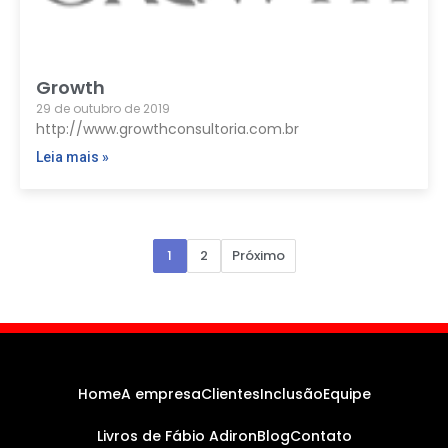
Growth
29 de outubro de 2019
http://www.growthconsultoria.com.br
Leia mais »
Paginação
1
2
Próximo
de
posts
Home
A empresa
Clientes
Inclusão
Equipe
Livros de Fábio Adiron
Blog
Contato