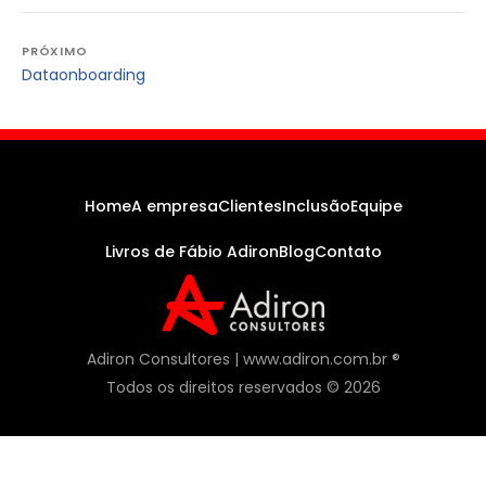
Navegação
PRÓXIMO
Dataonboarding
de
Post
Home
A empresa
Clientes
Inclusão
Equipe
Livros de Fábio Adiron
Blog
Contato
Adiron Consultores | www.adiron.com.br ®
Todos os direitos reservados © 2026