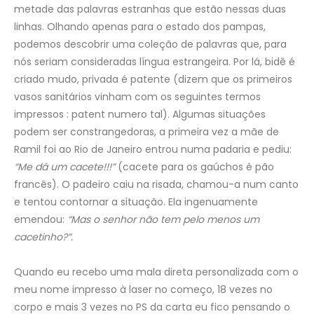
metade das palavras estranhas que estão nessas duas
linhas. Olhando apenas para o estado dos pampas,
podemos descobrir uma coleção de palavras que, para
nós seriam consideradas língua estrangeira. Por lá, bidê é
criado mudo, privada é patente (dizem que os primeiros
vasos sanitários vinham com os seguintes termos
impressos : patent numero tal). Algumas situações
podem ser constrangedoras, a primeira vez a mãe de
Ramil foi ao Rio de Janeiro entrou numa padaria e pediu:
“Me dá um cacete!!!”
(cacete para os gaúchos é pão
francês). O padeiro caiu na risada, chamou-a num canto
e tentou contornar a situação. Ela ingenuamente
emendou:
“Mas o senhor não tem pelo menos um
cacetinho?”.
Quando eu recebo uma mala direta personalizada com o
meu nome impresso à laser no começo, 18 vezes no
corpo e mais 3 vezes no PS da carta eu fico pensando o