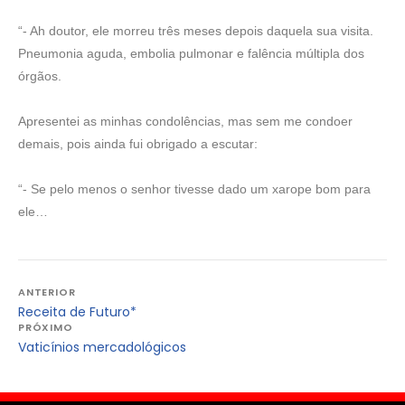
“- Ah doutor, ele morreu três meses depois daquela sua visita.
Pneumonia aguda, embolia pulmonar e falência múltipla dos
órgãos.
Apresentei as minhas condolências, mas sem me condoer
demais, pois ainda fui obrigado a escutar:
“- Se pelo menos o senhor tivesse dado um xarope bom para
ele…
Navegação
ANTERIOR
Receita de Futuro*
de
PRÓXIMO
Post
Vaticínios mercadológicos