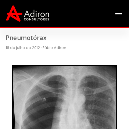
Clientes
Inclusão
Equipe
Pneumotórax
18 de julho de 2012 · Fábio Adiron
Livros de Fábio Adiron
Blog
Contato