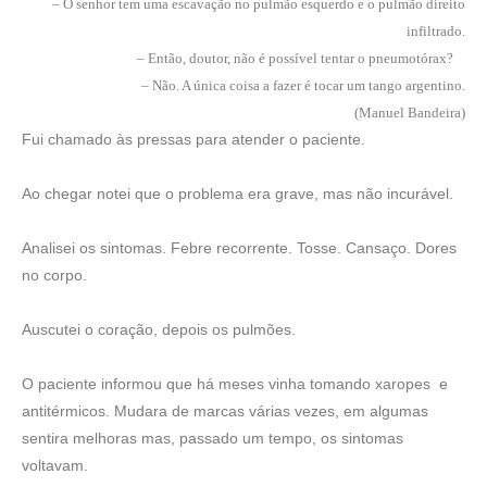
– O senhor tem uma escavação no pulmão esquerdo e o pulmão direito
infiltrado.
– Então, doutor, não é possível tentar o pneumotórax?
– Não. A única coisa a fazer é tocar um tango argentino.
(Manuel Bandeira)
Fui chamado às pressas para atender o paciente.
Ao chegar notei que o problema era grave, mas não incurável.
Analisei os sintomas. Febre recorrente. Tosse. Cansaço. Dores
no corpo.
Auscutei o coração, depois os pulmões.
O paciente informou que há meses vinha tomando xaropes
e
antitérmicos. Mudara de marcas várias vezes, em algumas
sentira melhoras mas, passado um tempo, os sintomas
voltavam.