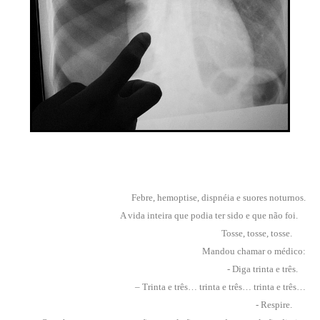
Febre, hemoptise, dispnéia e suores noturnos.
A vida inteira que podia ter sido e que não foi.
Tosse, tosse, tosse.
Mandou chamar o médico:
- Diga trinta e três.
– Trinta e três… trinta e três… trinta e três…
- Respire.