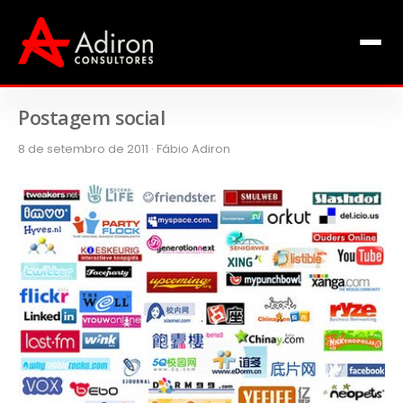
Clientes
Inclusão
Equipe
Postagem social
8 de setembro de 2011 · Fábio Adiron
Livros de Fábio Adiron
Blog
Contato