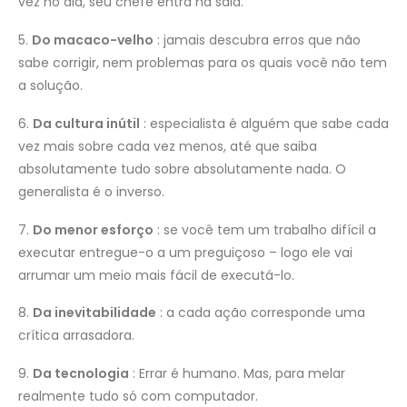
vez no dia, seu chefe entra na sala.
5.
Do macaco-velho
: jamais descubra erros que não
sabe corrigir, nem problemas para os quais você não tem
a solução.
6.
Da cultura inútil
: especialista é alguém que sabe cada
vez mais sobre cada vez menos, até que saiba
absolutamente tudo sobre absolutamente nada. O
generalista é o inverso.
7.
Do menor esforço
: se você tem um trabalho difícil a
executar entregue-o a um preguiçoso – logo ele vai
arrumar um meio mais fácil de executá-lo.
8.
Da inevitabilidade
: a cada ação corresponde uma
crítica arrasadora.
9.
Da tecnologia
: Errar é humano. Mas, para melar
realmente tudo só com computador.