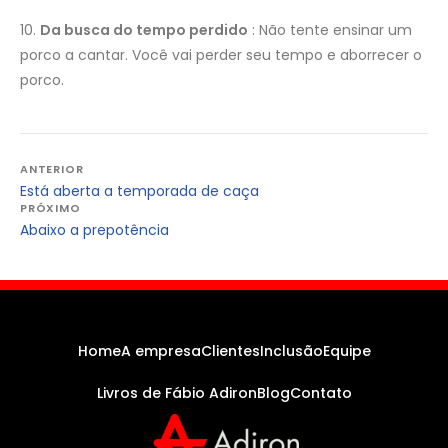
10.
Da busca do tempo perdido
: Não tente ensinar um
porco a cantar. Você vai perder seu tempo e aborrecer o
porco.
Navegação
ANTERIOR
Está aberta a temporada de caça
de
PRÓXIMO
Post
Abaixo a prepotência
Home
A empresa
Clientes
Inclusão
Equipe
Livros de Fábio Adiron
Blog
Contato