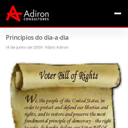
Clientes
Inclusão
Equipe
Princípios do dia-a-dia
14 de junho de 2009 · Fábio Adiron
Livros de Fábio Adiron
Blog
Contato