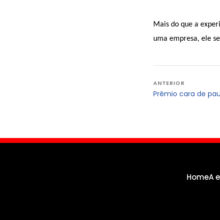
Mais do que a exper
uma empresa, ele sem
Navegação
ANTERIOR
Prêmio cara de pau
de
Post
Home
A 