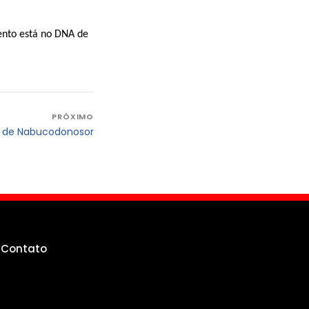
ento está no DNA de
PRÓXIMO
g de Nabucodonosor
g
Contato