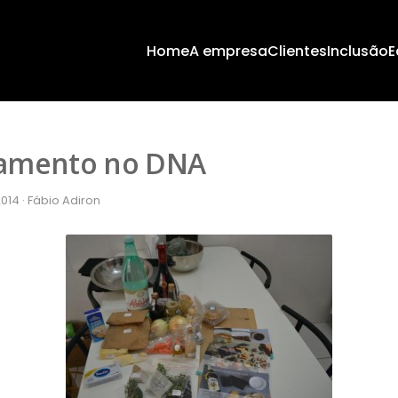
Home
A empresa
Clientes
Inclusão
E
namento no DNA
14 · Fábio Adiron