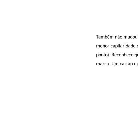
Também não mudou o ú
menor capilaridade 
ponto). Reconheço qu
marca. Um cartão exc