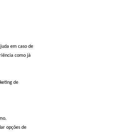
ajuda em caso de
riência como já
keting de
umo.
dar opções de