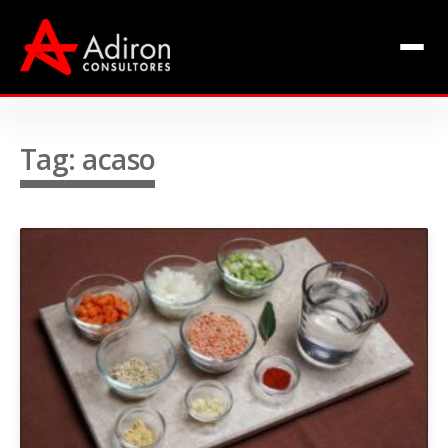
Clientes
Inclusão
Equipe
Tag: acaso
Livros de Fábio Adiron
Blog
Contato