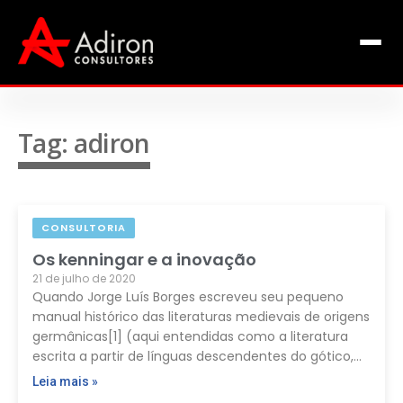
Clientes
Inclusão
Equipe
Tag: adiron
Livros de Fábio Adiron
Blog
CONSULTORIA
Contato
Os kenningar e a inovação
21 de julho de 2020
Quando Jorge Luís Borges escreveu seu pequeno
manual histórico das literaturas medievais de origens
germânicas[1] (aqui entendidas como a literatura
escrita a partir de línguas descendentes do gótico,…
Leia mais »