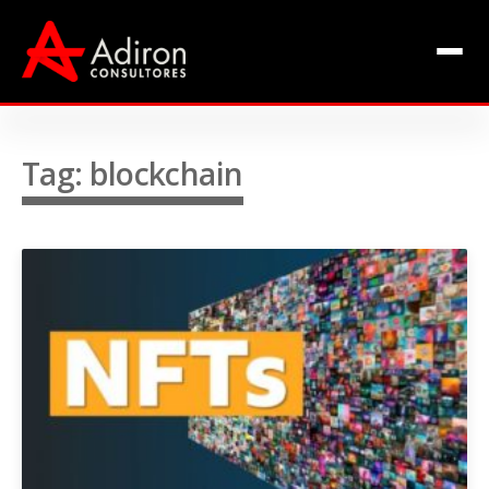
Clientes
Inclusão
Equipe
Tag: blockchain
Livros de Fábio Adiron
Blog
Contato