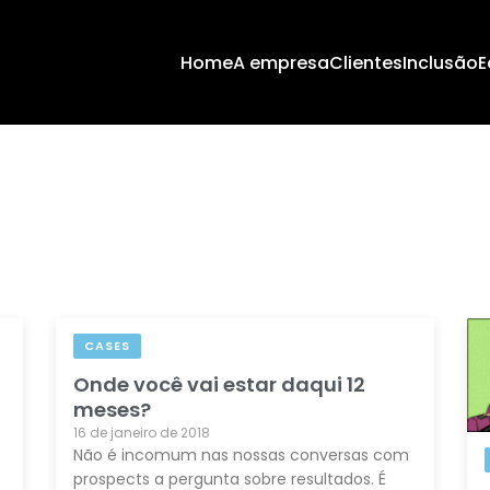
Home
A empresa
Clientes
Inclusão
E
CASES
Onde você vai estar daqui 12
meses?
16 de janeiro de 2018
Não é incomum nas nossas conversas com
prospects a pergunta sobre resultados. É