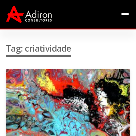
Clientes
Inclusão
Equipe
Tag: criatividade
Livros de Fábio Adiron
Blog
Contato