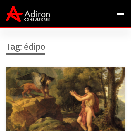
Clientes
Inclusão
Equipe
Tag: édipo
Livros de Fábio Adiron
Blog
Contato