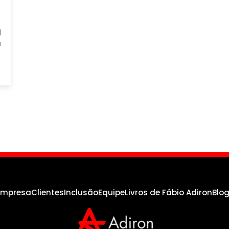
)
a
empresa
Clientes
Inclusão
Equipe
Livros de Fábio Adiron
Blo