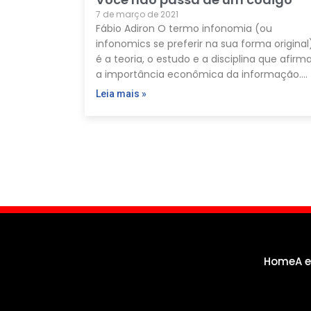
7 de março de 2021
Fábio Adiron O termo infonomia (ou
infonomics se preferir na sua forma original
é a teoria, o estudo e a disciplina que afirm
a importância econômica da informação.…
Leia mais »
Home
A 