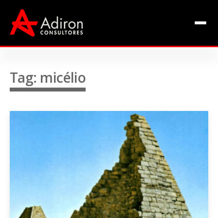
Clientes
Inclusão
Equipe
Tag: micélio
Livros de Fábio Adiron
Blog
Contato