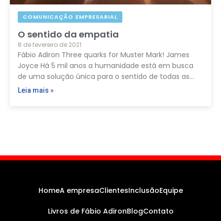
COMUNICAÇÃO EMPRESARIAL
O sentido da empatia
8 de fevereiro de 2021
Fábio Adiron Three quarks for Muster Mark! James
Joyce Há 5 mil anos a humanidade está em busca
de uma solução única para o sentido de todas as…
Leia mais »
Home
A empresa
Clientes
Inclusão
Equipe
Livros de Fábio Adiron
Blog
Contato