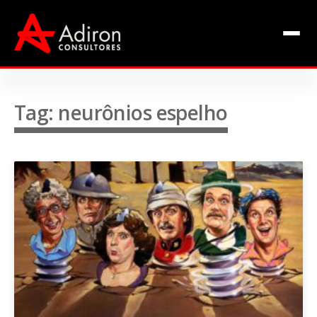
Clientes
Inclusão
Equipe
Tag: neurônios espelho
Livros de Fábio Adiron
Blog
Contato