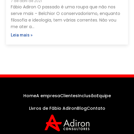
7 de abril de 2021
Fábio Adiron O passado é uma roupa que não nos
serve mais – Belchior O conservadorismo, enquanto
filosofia e ideologia, tem várias correntes. Não vou
me ater a…
Leia mais »
Home
A empresa
Clientes
Inclusão
Equipe
Livros de Fábio Adiron
Blog
Contato