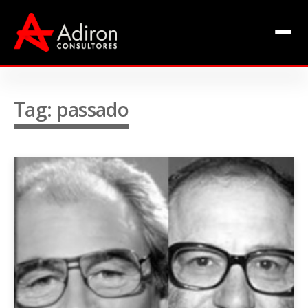
Clientes
Inclusão
Equipe
Tag: passado
Livros de Fábio Adiron
Blog
Contato