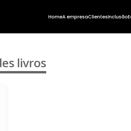
Home
A empresa
Clientes
Inclusão
E
es livros