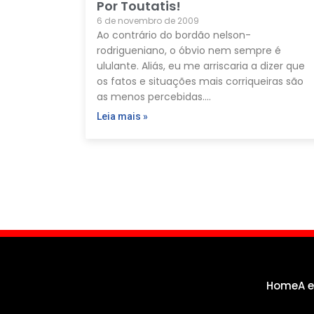
Por Toutatis!
6 de novembro de 2009
Ao contrário do bordão nelson-
rodrigueniano, o óbvio nem sempre é
ululante. Aliás, eu me arriscaria a dizer que
os fatos e situações mais corriqueiras são
as menos percebidas.…
Leia mais »
Home
A 