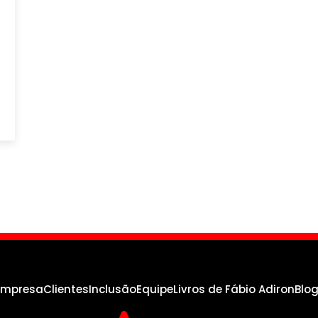
empresa
Clientes
Inclusão
Equipe
Livros de Fábio Adiron
Blo