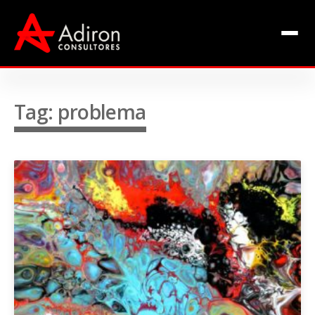
Clientes
Inclusão
Equipe
Tag: problema
Livros de Fábio Adiron
Blog
Contato