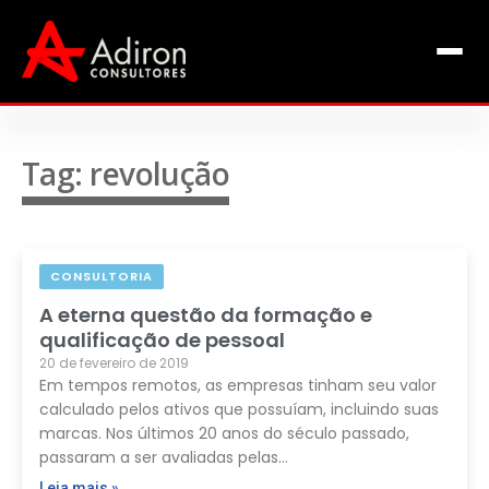
Clientes
Inclusão
Equipe
Tag: revolução
Livros de Fábio Adiron
Blog
CONSULTORIA
Contato
A eterna questão da formação e
qualificação de pessoal
20 de fevereiro de 2019
Em tempos remotos, as empresas tinham seu valor
calculado pelos ativos que possuíam, incluindo suas
marcas. Nos últimos 20 anos do século passado,
passaram a ser avaliadas pelas…
Leia mais »