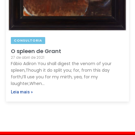
CONSULTORIA
O spleen de Grant
27 de abril de 2021
Fábio Adiron You shall digest the venom of your
spleen,Though it do split you; for, from this day
forth,I’ll use you for my mirth, yea, for my
laughter,When…
Leia mais »