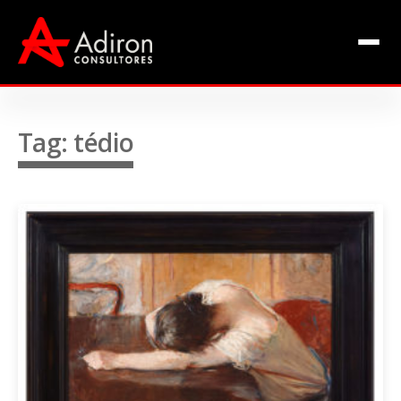
Clientes
Inclusão
Equipe
Tag: tédio
Livros de Fábio Adiron
Blog
Contato