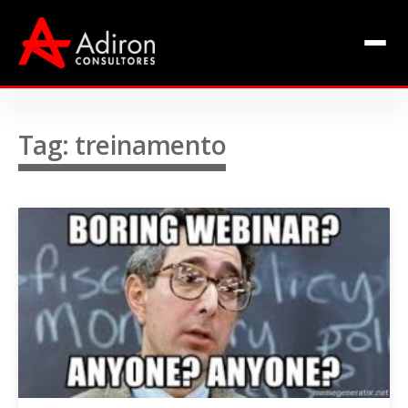
Clientes
Inclusão
Equipe
Tag: treinamento
Livros de Fábio Adiron
Blog
Contato