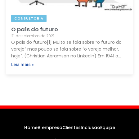
CONSULTORIA
O país do futuro
21 de setembro de 2021
O país do futuro[1] Muito se fala sobre “o futuro do
varejo” mas pouco se fala sobre “o varejo melhor,
hoje”. (Christian Abramson no LinkedIn) Em 1941 o…
Leia mais »
Home
A empresa
Clientes
Inclusão
Equipe