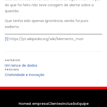
do que foi feito não teve coragem de alertar sobre a
questão.
Que tenha sido apenas ignorância, senão foi puro
sadismo.
[1]
https://pt.wikipedia.org/wiki/Memento_mori
Navegação
ANTERIOR
Um lance de dados
de
PRÓXIMO
Post
Criatividade e inovação
Home
A empresa
Clientes
Inclusão
Equipe