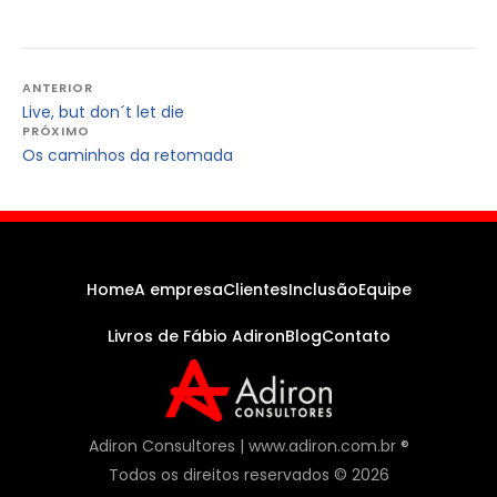
Navegação
ANTERIOR
Live, but don´t let die
de
PRÓXIMO
Post
Os caminhos da retomada
Home
A empresa
Clientes
Inclusão
Equipe
Livros de Fábio Adiron
Blog
Contato
Adiron Consultores | www.adiron.com.br ®
Todos os direitos reservados © 2026