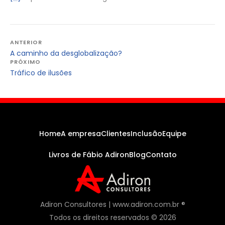
Navegação
ANTERIOR
A caminho da desglobalização?
de
PRÓXIMO
Post
Tráfico de ilusões
Home
A empresa
Clientes
Inclusão
Equipe
Livros de Fábio Adiron
Blog
Contato
Adiron Consultores | www.adiron.com.br ®
Todos os direitos reservados © 2026