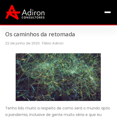
Clientes
Inclusão
Equipe
Os caminhos da retomada
22 de junho de 2020 · Fábio Adiron
Livros de Fábio Adiron
Blog
Contato
Tenho lido muito a respeito de como será o mundo após
a pandemia, inclusive de gente muito séria e que eu