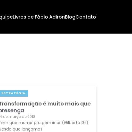
quipe
Livros de Fábio Adiron
Blog
Contato
ESTRATÉGIA
Transformação é muito mais que
presença
14 de março de 2018
Tem que morrer pra germinar (Gilberto Gil)
Desde que lançamos