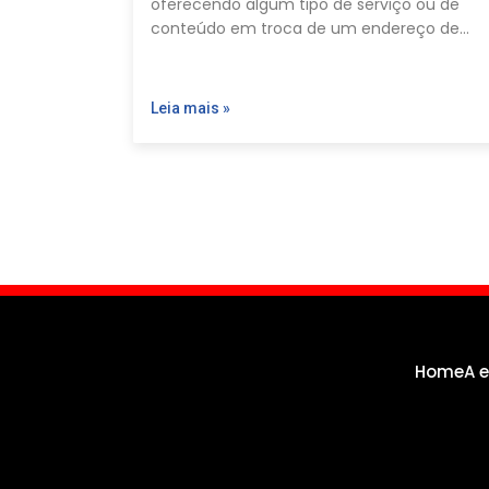
oferecendo algum tipo de serviço ou de
conteúdo em troca de um endereço de…
Leia mais »
Home
A 