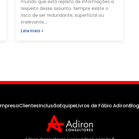
mundo que está repleto de informações a
respeito desse assunto. Sempre existe o
risco de ser redundante, superficial ou
irrelevante.…
Leia mais »
empresa
Clientes
Inclusão
Equipe
Livros de Fábio Adiron
Blo