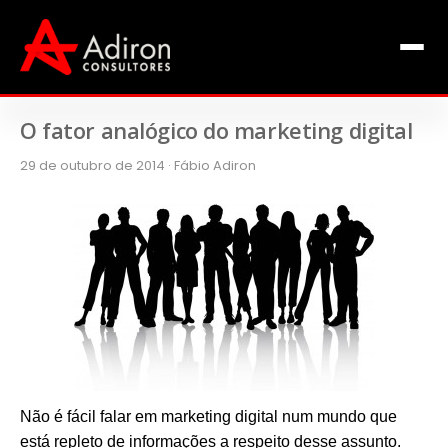
Clientes
Inclusão
Equipe
O fator analógico do marketing digital
29 de outubro de 2014 · Fábio Adiron
Livros de Fábio Adiron
Blog
Contato
Não é fácil falar em marketing digital num mundo que
está repleto de informações a respeito desse assunto.