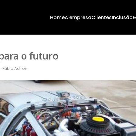
Home
A empresa
Clientes
Inclusão
E
para o futuro
· Fábio Adiron