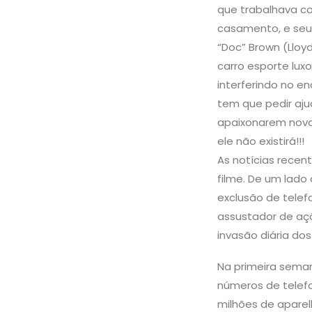
que trabalhava co
casamento, e seus
“Doc” Brown (Llo
carro esporte lux
interferindo no en
tem que pedir aju
apaixonarem nova
ele não existirá!!!
As notícias rece
filme. De um lado
exclusão de telef
assustador de aç
invasão diária do
Na primeira seman
números de telef
milhões de aparel