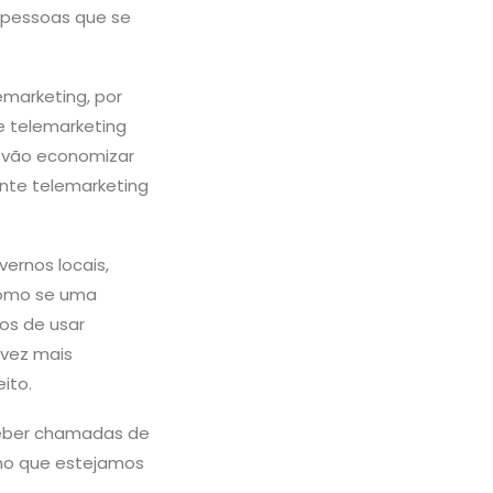
 pessoas que se
emarketing, por
e telemarketing
 vão economizar
nte telemarketing
ernos locais,
como se uma
dos de usar
 vez mais
ito.
ceber chamadas de
ino que estejamos