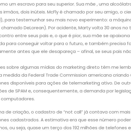
mo um escravo para seu superior. Sua mãe , uma alcoólatr
 irmãos, dois inúteis. McFly é chamado por seu amigo, o ci
yd), para testemunhar seu mais novo experimento: a máqui
o chamado DeLorean). Por acidente, Marty volta 30 anos no
contro entre seus pais e, o que é pior, sua mãe se apaixona 
da para conseguir voltar para o futuro, e também precisa fa
mente antes que ele desapareça – afinal, se seus pais nã
ntes sobre algumas mídias do marketing direto têm me lem
 a medida da Federal Trade Commission americana criando 
ones disponíveis para ações de telemarketing ativo. De out
ões de SPAM e, consequentemente, a demanda por legislaç
s computadores.
a de criação, o cadastro de “not call” já contava com mais
ones cadastrados. A estimativa era que esse número poder
hos, ou seja, quase um terço dos 192 milhões de telefones e