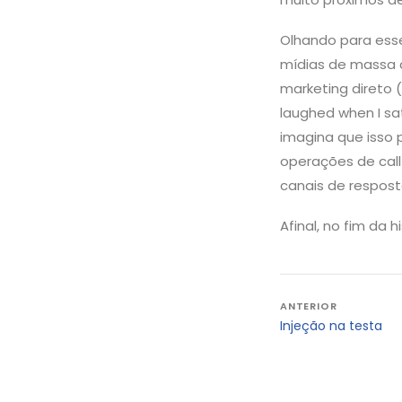
Olhando para esse
mídias de massa c
marketing direto 
laughed when I sa
imagina que isso 
operações de call
canais de respost
Afinal, no fim da 
Navegação
ANTERIOR
Injeção na testa
de
Post