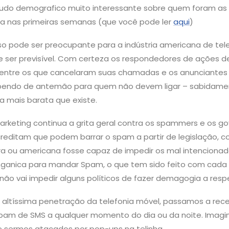
studo demografico muito interessante sobre quem foram as
sta nas primeiras semanas (que você pode ler
aqui
)
sso pode ser preocupante para a indústria americana de tel
e ser previsível. Com certeza os respondedores de ações d
entre os que cancelaram suas chamadas e os anunciantes
abendo de antemão para quem não devem ligar – sabidame
ia mais barata que existe.
rketing continua a grita geral contra os spammers e os gov
reditam que podem barrar o spam a partir de legislação, 
eira ou americana fosse capaz de impedir os mal intenciona
ganica para mandar Spam, o que tem sido feito com cada
 não vai impedir alguns políticos de fazer demagogia a respe
a altíssima penetração da telefonia móvel, passamos a re
spam de SMS a qualquer momento do dia ou da noite. Imag
e sermos atacados por pop-ups na telinha.