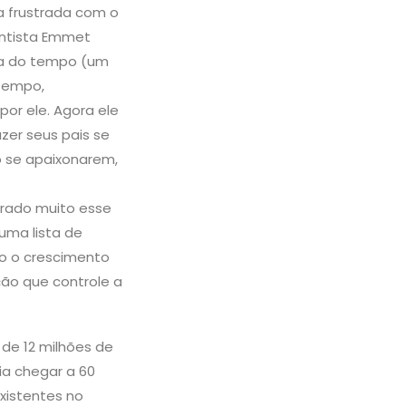
a frustrada com o
entista Emmet
na do tempo (um
 tempo,
por ele. Agora ele
zer seus pais se
o se apaixonarem,
brado muito esse
uma lista de
ro o crescimento
ão que controle a
 de 12 milhões de
ia chegar a 60
xistentes no