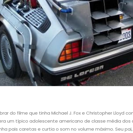
rar do filme que tinha Michael J. Fox e Christopher Lloyd c
 era um típico adolescente americano de classe média dos 
ha pais caretas e curtia o som no volume máximo. Seu pai