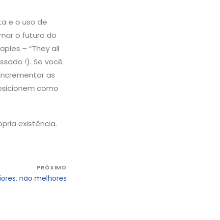
ta e o uso de
nar o futuro do
ples – “They all
ssado !). Se você
 incrementar as
 posicionem como
pria existência.
PRÓXIMO
iores, não melhores