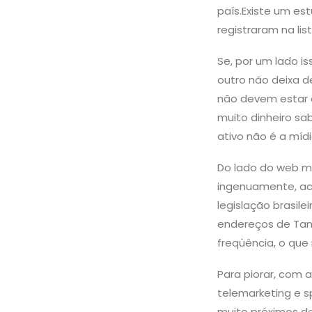
país.Existe um e
registraram na li
Se, por um lado i
outro não deixa d
não devem estar 
muito dinheiro s
ativo não é a míd
Do lado do web ma
ingenuamente, ac
legislação brasil
endereços de Tan
freqüência, o que
Para piorar, com 
telemarketing e 
muito próximos d