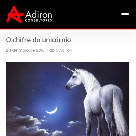
Clientes
Inclusão
Equipe
O chifre do unicórnio
24 de maio de 2010 · Fábio Adiron
Livros de Fábio Adiron
Blog
Contato