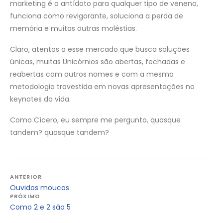
marketing é o antídoto para qualquer tipo de veneno,
funciona como revigorante, soluciona a perda de
memória e muitas outras moléstias.
Claro, atentos a esse mercado que busca soluções
únicas, muitas Unicórnios são abertas, fechadas e
reabertas com outros nomes e com a mesma
metodologia travestida em novas apresentações no
keynotes da vida.
Como Cícero, eu sempre me pergunto, quosque
tandem? quosque tandem?
Navegação
ANTERIOR
Ouvidos moucos
de
PRÓXIMO
Post
Como 2 e 2 são 5