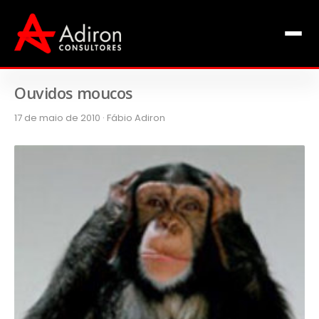
Clientes
Inclusão
Equipe
Ouvidos moucos
17 de maio de 2010 · Fábio Adiron
Livros de Fábio Adiron
Blog
Contato