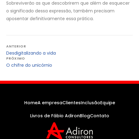
Sobreviverão as que descobrirem que além de esquecer
o significado dessa expressão, também precisam
aposentar definitivamente essa prática.
Navegação
ANTERIOR
Desdigitalizando a vida
de
PRÓXIMO
Post
O chifre do unicórnio
Home
A empresa
Clientes
Inclusão
Equipe
Livros de Fábio Adiron
Blog
Contato