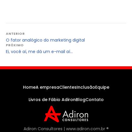
Navegação
ANTERIOR
O fator analógico do marketing digital
de
PRÓXIMO
Post
Ei, você aí, me dá um e-mail aí…
Home
A empresa
Clientes
Inclusão
Equipe
Livros de Fábio Adiron
Blog
Contato
Adiron Consultores | www.adiron.com.br ®