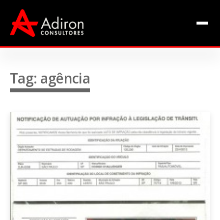
Clientes
Inclusão
Equipe
Tag: agência
Livros de Fábio Adiron
Blog
Contato