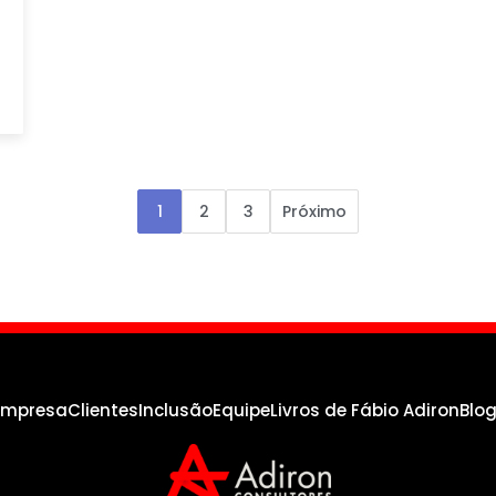
1
2
3
Próximo
empresa
Clientes
Inclusão
Equipe
Livros de Fábio Adiron
Blo