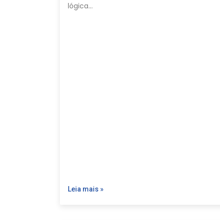
lógica…
Leia mais »