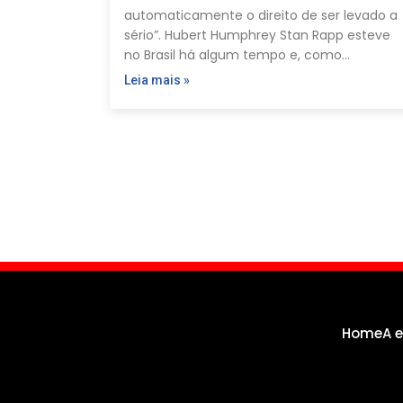
automaticamente o direito de ser levado a
sério”. Hubert Humphrey Stan Rapp esteve
no Brasil há algum tempo e, como…
Leia mais »
Paginação
de
posts
Home
A 