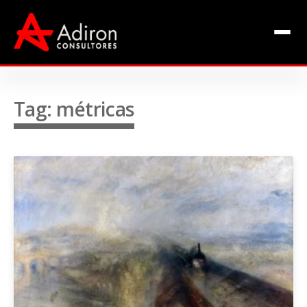
Clientes
Inclusão
Equipe
Tag: métricas
Livros de Fábio Adiron
Blog
Contato