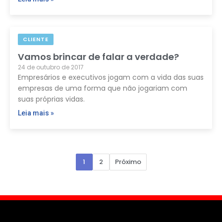
CLIENTE
Vamos brincar de falar a verdade?
24 de outubro de 2017
Empresários e executivos jogam com a vida das suas
empresas de uma forma que não jogariam com
suas próprias vidas.
Leia mais »
Paginação
1
2
Próximo
de
posts